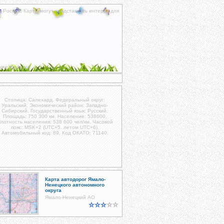
к России. Карты могут представлять интерес для
и
.
уже в дороге.
Столица: Салехард. Федеральный округ:
Уральский. Экономический район: Западно-
Сибирский. Государственный язык: Русский.
Площадь: 750 300 км. Население: 538600.
лотность населения: 538 600 чел/км. Часовой
пояс: MSK+2 (UTC+5. летом UTC+6).
Автомобильный код: 89. Код ОКАТО: 71140.
Карта автодорог Ямало-
Ненецкого автономного
округа
Ямало-Ненецкий АО