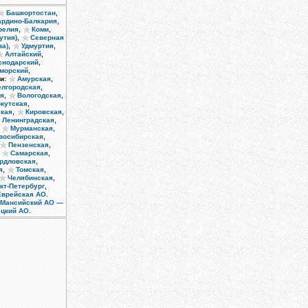
,
Башкортостан
,
ардино-Балкария
,
,
релия
Коми
,
утия)
Северная
,
,
ва)
Удмуртия
,
Алтайский
,
снодарский
,
морский
,
и:
Амурская
,
елгородская
,
,
ая
Вологодская
,
кутская
,
,
кая
Кировская
,
Ленинградская
,
,
Мурманская
,
восибирская
,
Пензенская
,
,
Самарская
,
рдловская
,
,
я
Томская
,
Челябинская
,
кт-Петербург
.
Еврейская АО
-Мансийский АО —
.
ецкий АО