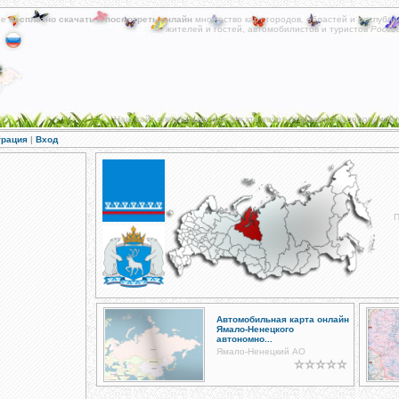
те
бесплатно скачать
и
посмотреть онлайн
множество карт городов, областей и республи
жителей и гостей, автомобилистов и туристов
Росси
Наш сайт специально для тех кто хочет отправится в дорогу или 
трация
|
Вход
П
Автомобильная карта онлайн
Ямало-Ненецкого
автономно...
Ямало-Ненецкий АО