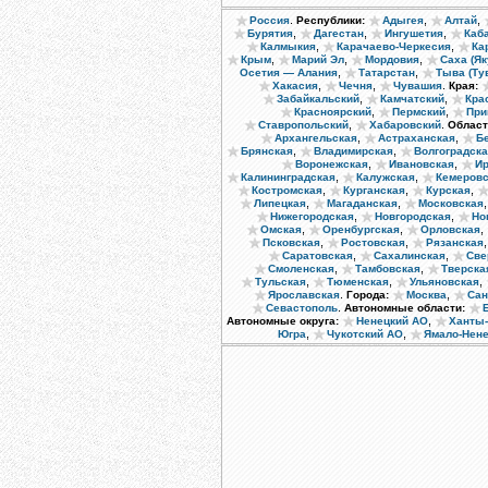
.
,
,
Россия
Республики:
Адыгея
Алтай
,
,
,
Бурятия
Дагестан
Ингушетия
Каб
,
,
Калмыкия
Карачаево-Черкесия
Ка
,
,
,
Крым
Марий Эл
Мордовия
Саха (Як
,
,
Осетия — Алания
Татарстан
Тыва (Ту
,
,
.
Хакасия
Чечня
Чувашия
Края:
,
,
Забайкальский
Камчатский
Кра
,
,
Красноярский
Пермский
При
,
.
Ставропольский
Хабаровский
Област
,
,
Архангельская
Астраханская
Б
,
,
Брянская
Владимирская
Волгоградск
,
,
Воронежская
Ивановская
Ир
,
,
Калининградская
Калужская
Кемеровс
,
,
,
Костромская
Курганская
Курская
,
,
Липецкая
Магаданская
Московская
,
,
Нижегородская
Новгородская
Но
,
,
,
Омская
Оренбургская
Орловская
,
,
Псковская
Ростовская
Рязанская
,
,
Саратовская
Сахалинская
Све
,
,
Смоленская
Тамбовская
Тверска
,
,
,
Тульская
Тюменская
Ульяновская
.
,
Ярославская
Города:
Москва
Сан
.
Севастополь
Автономные области:
,
Автономные округа:
Ненецкий АО
Ханты
,
,
Югра
Чукотский АО
Ямало-Нен