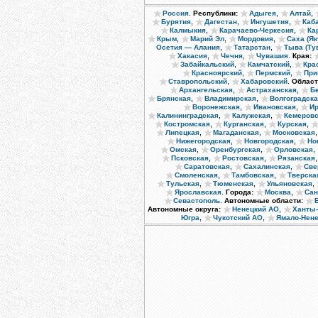
.
,
,
Россия
Республики:
Адыгея
Алтай
,
,
,
Бурятия
Дагестан
Ингушетия
Каб
,
,
Калмыкия
Карачаево-Черкесия
Ка
,
,
,
Крым
Марий Эл
Мордовия
Саха (Як
,
,
Осетия — Алания
Татарстан
Тыва (Ту
,
,
.
Хакасия
Чечня
Чувашия
Края:
,
,
Забайкальский
Камчатский
Кра
,
,
Красноярский
Пермский
При
,
.
Ставропольский
Хабаровский
Област
,
,
Архангельская
Астраханская
Б
,
,
Брянская
Владимирская
Волгоградск
,
,
Воронежская
Ивановская
Ир
,
,
Калининградская
Калужская
Кемеровс
,
,
,
Костромская
Курганская
Курская
,
,
Липецкая
Магаданская
Московская
,
,
Нижегородская
Новгородская
Но
,
,
,
Омская
Оренбургская
Орловская
,
,
Псковская
Ростовская
Рязанская
,
,
Саратовская
Сахалинская
Све
,
,
Смоленская
Тамбовская
Тверска
,
,
,
Тульская
Тюменская
Ульяновская
.
,
Ярославская
Города:
Москва
Сан
.
Севастополь
Автономные области:
,
Автономные округа:
Ненецкий АО
Ханты
,
,
Югра
Чукотский АО
Ямало-Нен