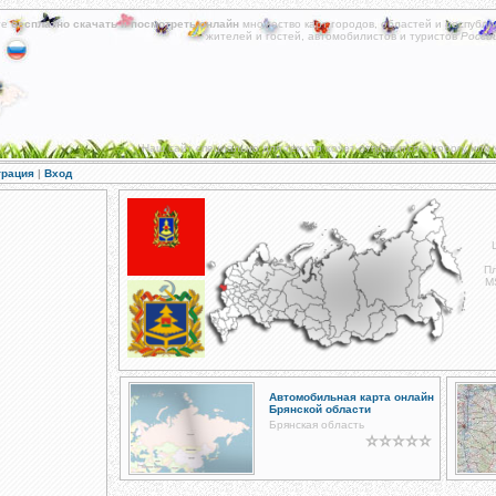
те
бесплатно скачать
и
посмотреть онлайн
множество карт городов, областей и республи
жителей и гостей, автомобилистов и туристов
Росси
Наш сайт специально для тех кто хочет отправится в дорогу или 
трация
|
Вход
Пл
M
Автомобильная карта онлайн
Брянской области
Брянская область