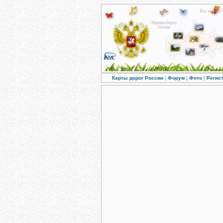
Вы може
Карты дорог России
|
Форум
|
Фото
|
Регис