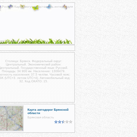
к России. Карты могут представлять интерес для
и
.
уже в дороге.
Столица: Брянск. Федеральный округ:
Центральный. Экономический район:
Центральный. Государственный язык: Русский.
Площадь: 34 900 км. Население: 1308479.
отность населения: 37.5 чел/км. Часовой пояс:
SK (UTC+3. летом UTC+4). Автомобильный код:
32. Код ОКАТО: 15.
Карта автодорог Брянской
области
Брянская область