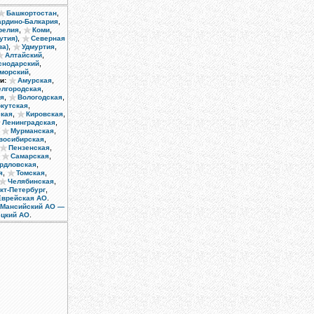
,
Башкортостан
,
ардино-Балкария
,
,
релия
Коми
,
утия)
Северная
,
,
ва)
Удмуртия
,
Алтайский
,
снодарский
,
морский
,
и:
Амурская
,
елгородская
,
,
ая
Вологодская
,
кутская
,
,
кая
Кировская
,
Ленинградская
,
,
Мурманская
,
восибирская
,
Пензенская
,
,
Самарская
,
рдловская
,
,
я
Томская
,
Челябинская
,
кт-Петербург
.
Еврейская АО
-Мансийский АО —
.
ецкий АО