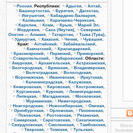
.
,
,
Россия
Республики:
Адыгея
Алтай
,
,
,
Башкортостан
Бурятия
Дагестан
,
,
Ингушетия
Кабардино-Балкария
,
,
Калмыкия
Карачаево-Черкесия
,
,
,
,
Карелия
Коми
Крым
Марий Эл
,
,
Мордовия
Саха (Якутия)
Северная
,
,
,
Осетия — Алания
Татарстан
Тыва (Тува)
,
,
,
.
Удмуртия
Хакасия
Чечня
Чувашия
,
,
Края:
Алтайский
Забайкальский
,
,
Камчатский
Краснодарский
,
,
,
Красноярский
Пермский
Приморский
,
.
Ставропольский
Хабаровский
Области:
,
,
,
Амурская
Архангельская
Астраханская
,
,
,
Белгородская
Брянская
Владимирская
,
,
Волгоградская
Вологодская
,
,
,
Воронежская
Ивановская
Иркутская
,
,
Калининградская
Калужская
,
,
,
Кемеровская
Кировская
Костромская
,
,
,
Курганская
Курская
Ленинградская
,
,
,
Липецкая
Магаданская
Московская
,
,
Мурманская
Нижегородская
,
,
,
Новгородская
Новосибирская
Омская
,
,
,
Оренбургская
Орловская
Пензенская
,
,
,
Псковская
Ростовская
Рязанская
,
,
,
Самарская
Саратовская
Сахалинская
,
,
,
Свердловская
Смоленская
Тамбовская
Моско
,
,
,
Тверская
Томская
Тульская
Экономич