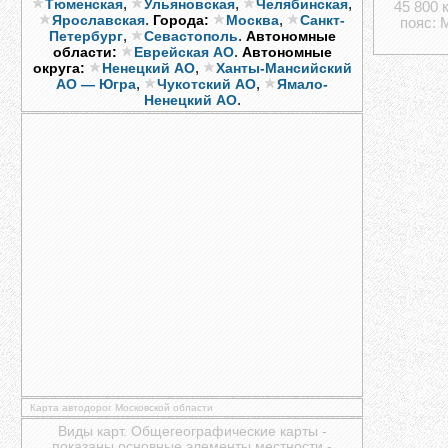
,
,
,
Тюменская
Ульяновская
Челябинская
45 800 
.
,
Ярославская
Города:
Москва
Санкт-
пояс: 
,
.
Петербург
Севастополь
Автономные
.
области:
Еврейская АО
Автономные
,
округа:
Ненецкий АО
Ханты-Мансийский
,
,
АО — Югра
Чукотский АО
Ямало-
.
Ненецкий АО
Карта автодорог Московской области
Виды карт. Общегеографические карты -
показаны основные элементы местности -