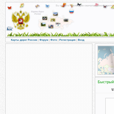
Вы можете
бесплатно скачать
и
посмотреть 
Наш сайт с
Карты дорог России
|
Форум
|
Фото
|
Регистрация
|
Вход
Быстрый 