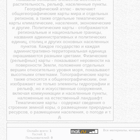
растительность, рельеф, населенные пункты.
Географический атлас - включают
общегеографические карты мира и отдельных
регионов, а также отдельные тематические:
карты климатические, населения, экономические
и другие. Политические карты - отображаются
региональные и национальные границы,
названия административных и политических
единиц, столиц и других основных населенных
пунктов. Каждое государство и каждая
административно-территориальная единица
окрашиваются разными цветами. Физические
(рельефных) карты - показывают неровности на
поверхности Земли, положение отдельных
вершин относительно уровня моря, показывают
высотными отметками. Топографические карты
также относятся к общегеографическим, они
изображают не только элементы гидрографии и
рельеф, но и искусственные сооружения,
включая коммуникации и населенные пункты,
наложенные на естественный ландшафт.
Тематические карты - содержат сведения о
строении земной коры, о размещении природных
ресурсов, о размещении населения, о погоде и т.
д.
Все материалы, которы
Онлайн всего:
1
Гостей:
1
Пользователей:
0