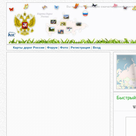
Вы можете
бесплатно скачать
и
посмотреть 
Наш сайт с
Карты дорог России
|
Форум
|
Фото
|
Регистрация
|
Вход
Быстрый 