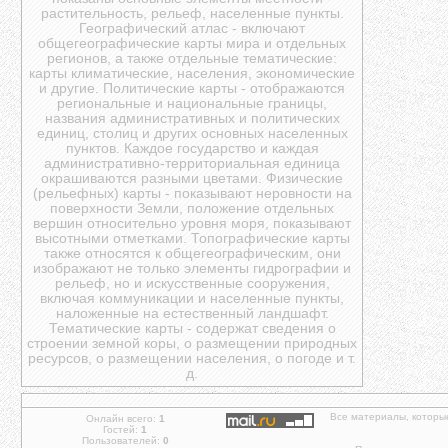
растительность, рельеф, населенные пункты.
Географический атлас - включают
общегеографические карты мира и отдельных
регионов, а также отдельные тематические:
карты климатические, населения, экономические
и другие. Политические карты - отображаются
региональные и национальные границы,
названия административных и политических
единиц, столиц и других основных населенных
пунктов. Каждое государство и каждая
административно-территориальная единица
окрашиваются разными цветами. Физические
(рельефных) карты - показывают неровности на
поверхности Земли, положение отдельных
вершин относительно уровня моря, показывают
высотными отметками. Топографические карты
также относятся к общегеографическим, они
изображают не только элементы гидрографии и
рельеф, но и искусственные сооружения,
включая коммуникации и населенные пункты,
наложенные на естественный ландшафт.
Тематические карты - содержат сведения о
строении земной коры, о размещении природных
ресурсов, о размещении населения, о погоде и т.
д.
Все материалы, которы
Онлайн всего:
1
Гостей:
1
Пользователей:
0