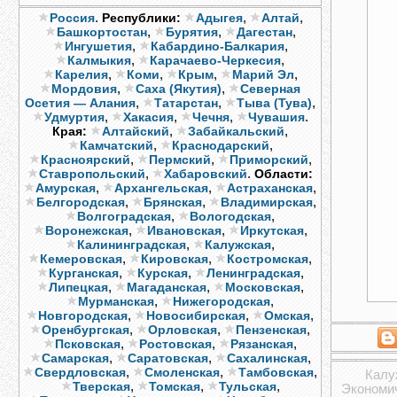
.
,
,
Россия
Республики:
Адыгея
Алтай
,
,
,
Башкортостан
Бурятия
Дагестан
,
,
Ингушетия
Кабардино-Балкария
,
,
Калмыкия
Карачаево-Черкесия
,
,
,
,
Карелия
Коми
Крым
Марий Эл
,
,
Мордовия
Саха (Якутия)
Северная
,
,
,
Осетия — Алания
Татарстан
Тыва (Тува)
,
,
,
.
Удмуртия
Хакасия
Чечня
Чувашия
,
,
Края:
Алтайский
Забайкальский
,
,
Камчатский
Краснодарский
,
,
,
Красноярский
Пермский
Приморский
,
.
Ставропольский
Хабаровский
Области:
,
,
,
Амурская
Архангельская
Астраханская
,
,
,
Белгородская
Брянская
Владимирская
,
,
Волгоградская
Вологодская
,
,
,
Воронежская
Ивановская
Иркутская
,
,
Калининградская
Калужская
,
,
,
Кемеровская
Кировская
Костромская
,
,
,
Курганская
Курская
Ленинградская
,
,
,
Липецкая
Магаданская
Московская
,
,
Мурманская
Нижегородская
,
,
,
Новгородская
Новосибирская
Омская
,
,
,
Оренбургская
Орловская
Пензенская
,
,
,
Псковская
Ростовская
Рязанская
,
,
,
Самарская
Саратовская
Сахалинская
,
,
,
Свердловская
Смоленская
Тамбовская
Калу
,
,
,
Тверская
Томская
Тульская
Экономич