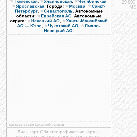
,
,
,
Тюменская
Ульяновская
Челябинская
29 800
.
,
Ярославская
Города:
Москва
Санкт-
MSK
,
.
Петербург
Севастополь
Автономные
.
области:
Еврейская АО
Автономные
,
округа:
Ненецкий АО
Ханты-Мансийский
,
,
АО — Югра
Чукотский АО
Ямало-
.
Ненецкий АО
Карта автодорог Калужской области
Виды карт. Общегеографические карты -
показаны основные элементы местности -